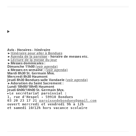
Avis - Horaires - Itinéraire
►
Itinéraire pour aller à Bondues
►
Agenda de la paroisse
- horaire de messes etc.
►
Lecture de la messe du jour
►
Messes dominicales
:
Dimanche 11h00
(voir agenda)
►
Messes en semaine :
(voir agenda)
Mardi 8h30 St. Germain Mvx.
Mercredi 8h30 Haumont
Jeudi 8h30 Bondues salle Vandaele
(voir agenda)
►Adoration du Saint Sacrement :
Lundi 18h00/18h45 Haumont
Jeudi 6h00/14h00 St. Germain Mvx.
►
Le secrétariat paroissial :
1, rue d'Hespel - 59910 Bondues
03 20 23 17 21
paroissedebondues@gmail.com
ouvert mercredi et vendredi 9h à 12h
/
et samedi 10
12h hors vacance scolaire