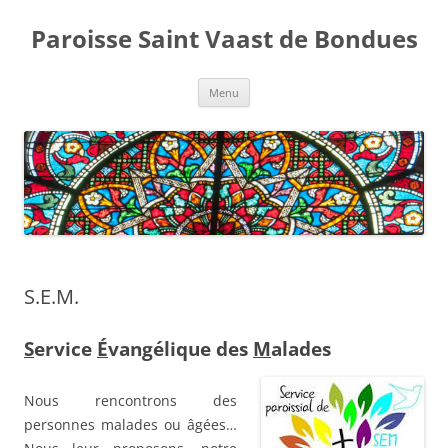
Aller
au
Paroisse Saint Vaast de Bondues
contenu
Menu
S.E.M.
S
ervice
É
vangélique des
M
alades
Nous rencontrons des
personnes malades ou âgées…