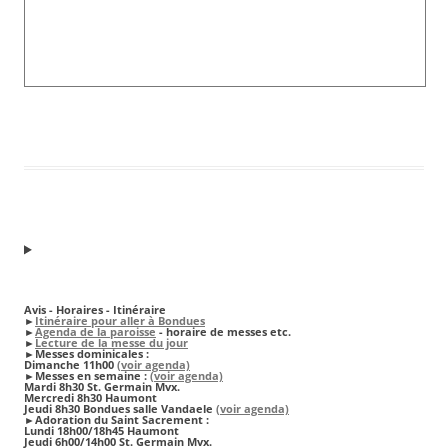
Avis - Horaires - Itinéraire
►
Itinéraire pour aller à Bondues
►
Agenda de la paroisse
- horaire de messes etc.
►
Lecture de la messe du jour
►
Messes dominicales
:
Dimanche 11h00
(voir agenda)
►
Messes en semaine :
(voir agenda)
Mardi 8h30 St. Germain Mvx.
Mercredi 8h30 Haumont
Jeudi 8h30 Bondues salle Vandaele
(voir agenda)
►Adoration du Saint Sacrement :
Lundi 18h00/18h45 Haumont
Jeudi 6h00/14h00 St. Germain Mvx.