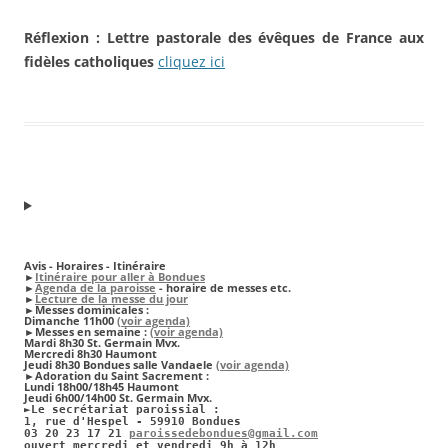
Réflexion : Lettre pastorale des évêques de France aux
fidèles catholiques
cliquez ici
Avis - Horaires - Itinéraire
►
Itinéraire pour aller à Bondues
►
Agenda de la paroisse
- horaire de messes etc.
►
Lecture de la messe du jour
►
Messes dominicales
:
Dimanche 11h00
(voir agenda)
►
Messes en semaine :
(voir agenda)
Mardi 8h30 St. Germain Mvx.
Mercredi 8h30 Haumont
Jeudi 8h30 Bondues salle Vandaele
(voir agenda)
►Adoration du Saint Sacrement :
Lundi 18h00/18h45 Haumont
Jeudi 6h00/14h00 St. Germain Mvx.
►
Le secrétariat paroissial :
1, rue d'Hespel - 59910 Bondues
03 20 23 17 21
paroissedebondues@gmail.com
ouvert mercredi et vendredi 9h à 12h