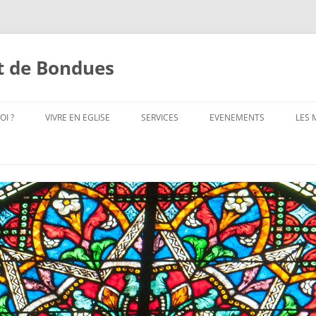
st de Bondues
OI ?
VIVRE EN EGLISE
SERVICES
EVENEMENTS
LES
LS ?
LES SACREMENTS
SERVICES PAROISSIAUX
BAPTÊME
EVÉNEMENTS PROCHAINS
LES
ADORATION
COMMUNICATION
SACREMENT DE CONFIRMATION
EVÉNEMENTS PASSÉS
A.C
ANIMATION LITURGIQUE
EQUIPE ACCUEIL
MARIAGE
A.C.
ADRESSES
CATECHISME
FINANCE
DIACRE ET DIACONAT
CH
AUMÔNERIE DE L’ENSEIGNEMENT
SERVICES TECHNIQUES
SACREMENT DE RÉCONCILIATION
CO
PUBLIC DE MOUVAUX-BONDUES
CH
APPEL_AUX_BÉNÉVOLES
SACREMENT DES MALADES
CATÉCHUMÉNAT
EQ