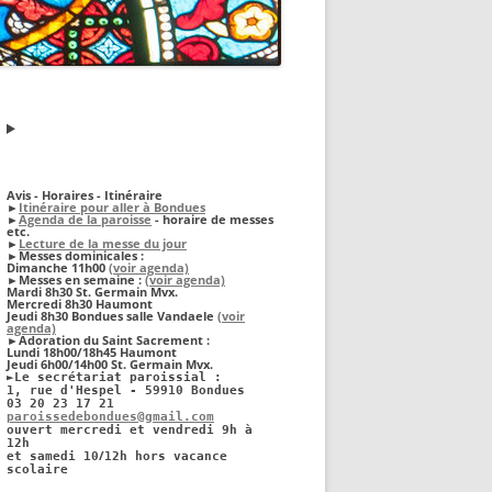
FEUILLE DE MESSE
TERNITES
SON DE L’ALLIANCE
.C.
UTS ET GUIDES
Avis - Horaires - Itinéraire
►
Itinéraire pour aller à Bondues
.M.
►
Agenda de la paroisse
- horaire de messes
etc.
►
Lecture de la messe du jour
►
Messes dominicales
:
TRES MOUVEMENTS
Dimanche 11h00
(voir agenda)
►
Messes en semaine :
(voir agenda)
Mardi 8h30 St. Germain Mvx.
Mercredi 8h30 Haumont
Jeudi 8h30 Bondues salle Vandaele
(voir
agenda)
►Adoration du Saint Sacrement :
Lundi 18h00/18h45 Haumont
Jeudi 6h00/14h00 St. Germain Mvx.
►
Le secrétariat paroissial :
1, rue d'Hespel - 59910 Bondues
03 20 23 17 21
paroissedebondues@gmail.com
ouvert mercredi et vendredi 9h à
12h
/
et samedi 10
12h hors vacance
scolaire