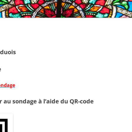
CHORALE » MAGNIFICAT «
FRA
PARCOURS ALPHA
MAI
FUNÉRAILLES
M.C
INTENTIONS DE MESSE
SCO
nduois
RECHERCHE SUR LA BIBLE
S.E
e
AU
sondage
r au sondage à l’aide du QR-code