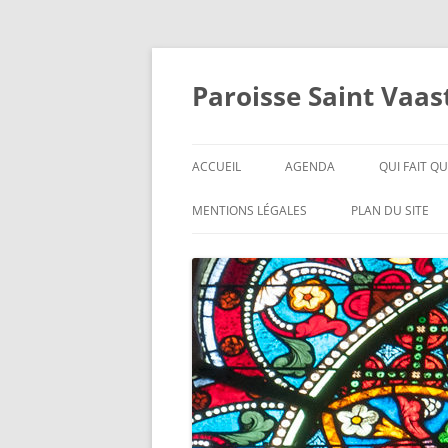
Aller
au
contenu
Paroisse Saint Vaa
ACCUEIL
AGENDA
QUI FAIT QU
BIENVENUE
ITINÉRAIRE
QUI SONT-I
MENTIONS LÉGALES
PLAN DU SITE
EDITORIAL
L’E.A.P.
HISTORIQUE
CONTACT
CURÉS
FICHIER D’