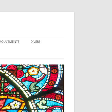
 MOUVEMENTS
DIVERS
 MOUVEMENTS (ICONES)
CENTRE SPIRITUEL DU HAUTMONT
.E.
EDUCATION
I.
PRÉPARATION AU MARIAGE
ECOLE
EMIN NEUF
MARIAGE CIVIL ET MARIAGE
SITES À VISITER
CATHOLIQUE
MMUNAUTÉ DE VIE
RÉFLEXIONS
RÉTIENNE
SÉPARÉ(E), DIVORCÉ(E), REMARIÉ(E)
DOCUMENTS À TÉLÉCHARGER
UIPES NOTRE-DAME