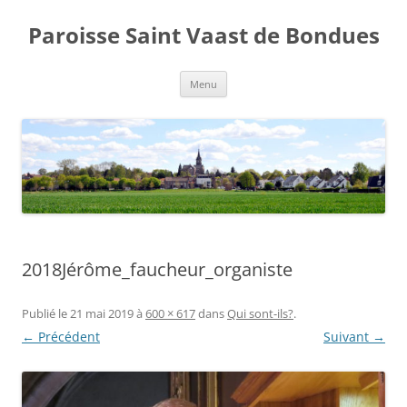
Aller
au
Paroisse Saint Vaast de Bondues
contenu
Menu
2018Jérôme_faucheur_organiste
Publié le
21 mai 2019
à
600 × 617
dans
Qui sont-ils?
.
← Précédent
Suivant →