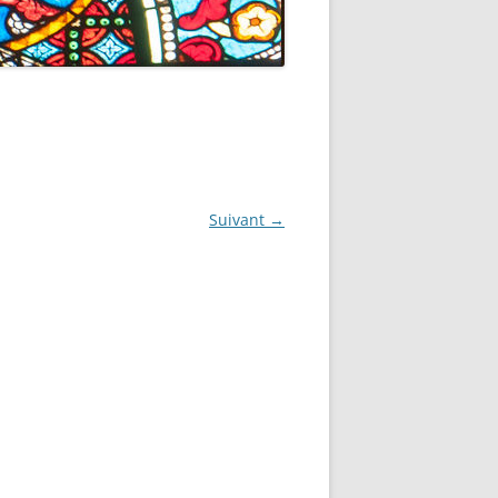
FEUILLE DE MESSE
TERNITES
SON DE L’ALLIANCE
.C.
UTS ET GUIDES
.M.
Suivant →
TRES MOUVEMENTS