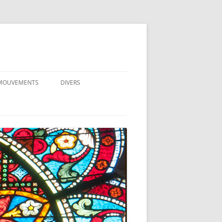
 MOUVEMENTS
DIVERS
 MOUVEMENTS (ICONES)
CENTRE SPIRITUEL DU HAUTMONT
.E.
EDUCATION
I.
PRÉPARATION AU MARIAGE
ECOLE
EMIN NEUF
MARIAGE CIVIL ET MARIAGE
SITES À VISITER
CATHOLIQUE
MMUNAUTÉ DE VIE
RÉFLEXIONS
RÉTIENNE
SÉPARÉ(E), DIVORCÉ(E), REMARIÉ(E)
DOCUMENTS À TÉLÉCHARGER
UIPES NOTRE-DAME