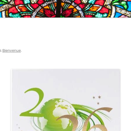
CHORALE » MAGNIFICAT «
FRA
PARCOURS ALPHA
MAI
FUNÉRAILLES
M.C
INTENTIONS DE MESSE
SCO
s
Bienvenue
.
RECHERCHE SUR LA BIBLE
S.E
AU