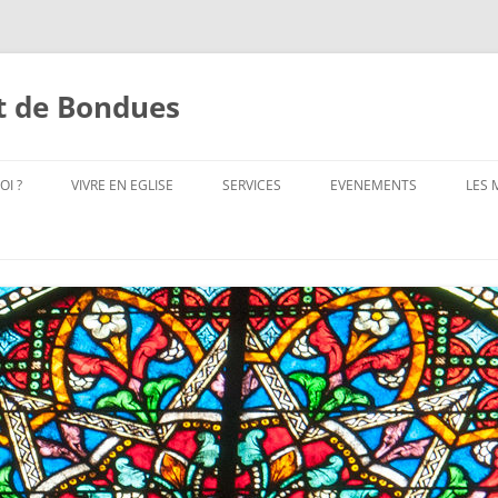
st de Bondues
OI ?
VIVRE EN EGLISE
SERVICES
EVENEMENTS
LES
LS ?
LES SACREMENTS
SERVICES PAROISSIAUX
BAPTÊME
EVÉNEMENTS PROCHAINS
LES
ADORATION
COMMUNICATION
SACREMENT DE CONFIRMATION
EVÉNEMENTS PASSÉS
A.C
ANIMATION LITURGIQUE
EQUIPE ACCUEIL
MARIAGE
A.C.
ADRESSES
CATECHISME
FINANCE
DIACRE ET DIACONAT
CH
AUMÔNERIE DE L’ENSEIGNEMENT
SERVICES TECHNIQUES
SACREMENT DE RÉCONCILIATION
CO
PUBLIC DE MOUVAUX-BONDUES
CH
APPEL_AUX_BÉNÉVOLES
SACREMENT DES MALADES
CATÉCHUMÉNAT
EQ