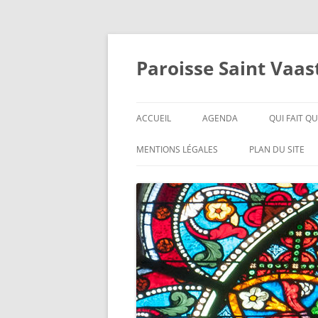
Aller
au
contenu
Paroisse Saint Vaa
ACCUEIL
AGENDA
QUI FAIT QU
BIENVENUE
ITINÉRAIRE
QUI SONT-I
MENTIONS LÉGALES
PLAN DU SITE
EDITORIAL
L’E.A.P.
HISTORIQUE
CONTACT
CURÉS
FICHIER D’