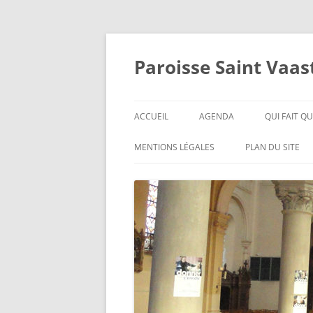
Aller
au
contenu
Paroisse Saint Vaa
ACCUEIL
AGENDA
QUI FAIT QU
BIENVENUE
ITINÉRAIRE
QUI SONT-I
MENTIONS LÉGALES
PLAN DU SITE
EDITORIAL
L’E.A.P.
HISTORIQUE
CONTACT
CURÉS
FICHIER D’