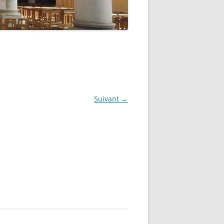
FEUILLE DE MESSE
TERNITES
SON DE L’ALLIANCE
.C.
UTS ET GUIDES
.M.
Suivant →
TRES MOUVEMENTS