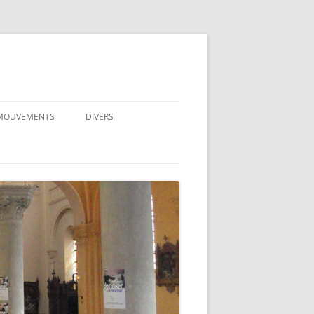
 MOUVEMENTS
DIVERS
 MOUVEMENTS (ICONES)
CENTRE SPIRITUEL DU HAUTMONT
.E.
EDUCATION
I.
PRÉPARATION AU MARIAGE
ECOLE
EMIN NEUF
MARIAGE CIVIL ET MARIAGE
SITES À VISITER
CATHOLIQUE
MMUNAUTÉ DE VIE
RÉFLEXIONS
RÉTIENNE
SÉPARÉ(E), DIVORCÉ(E), REMARIÉ(E)
DOCUMENTS À TÉLÉCHARGER
UIPES NOTRE-DAME