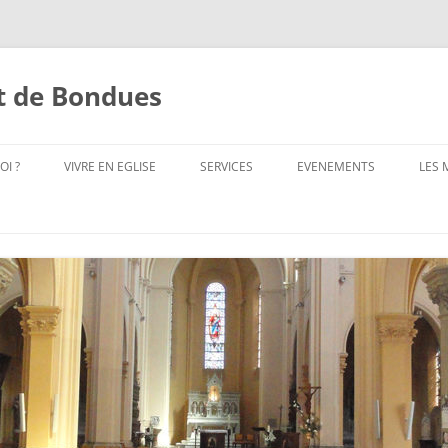
st de Bondues
OI ?
VIVRE EN EGLISE
SERVICES
EVENEMENTS
LES
LS ?
LES SACREMENTS
SERVICES PAROISSIAUX
BAPTÊME
EVÉNEMENTS PROCHAINS
LES
ADORATION
COMMUNICATION
SACREMENT DE CONFIRMATION
EVÉNEMENTS PASSÉS
A.C
ANIMATION LITURGIQUE
EQUIPE ACCUEIL
MARIAGE
A.C.
ADRESSES
CATECHISME
FINANCE
DIACRE ET DIACONAT
CH
AUMÔNERIE DE L’ENSEIGNEMENT
SERVICES TECHNIQUES
SACREMENT DE RÉCONCILIATION
CO
PUBLIC DE MOUVAUX-BONDUES
CH
APPEL_AUX_BÉNÉVOLES
SACREMENT DES MALADES
CATÉCHUMÉNAT
EQ