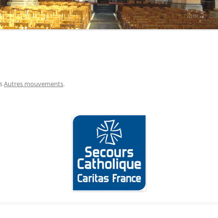
CHORALE » MAGNIFICAT «
FRA
PARCOURS ALPHA
MAI
FUNÉRAILLES
M.C
INTENTIONS DE MESSE
SCO
s
Autres mouvements
.
RECHERCHE SUR LA BIBLE
S.E
AU